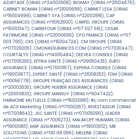
AZURTAGE (ORIAS n°24002908); BIOMAY (ORIAS n°21004676);
CABINET BOMAN (ORIAS n°21000699); CABINET LESA (ORIAS
n°15004699); CABINET SYA (ORIAS n°22002918); CAP
ASSURANCES (ORIAS n°11062600); CARPEL GROUPE (ORIAS
n°15003147); CARREFOUR (ORIAS n°07 027 516); CESAR
PATRIMOINE (ORIAS n°23000699); CFG FINANCE (ORIAS n°07
003 760); CKS (ORIAS n°15004724); CM GROUPE (ORIAS
n°07029205); CMONASSURANCES.COM (ORIAS n°07030447);
COURTALYS (ORIAS n°14005484); DEEVEA CONSEILS (ORIAS
n°07005260); EFFIKA SANTE (ORIAS n°09050435); EURO
ASSURANCE (ORIAS n°07003157); EXPERIA CONSEILS (ORIAS
n°19003877); EXPERT SANTÉ (ORIAS n°21008253); FDM (ORIAS
n°10056778); GROUPE FRANÇAIS DES ASSURANCES (ORIAS
n°20002635); GROUPE HUEBER ASSURANCE (ORIAS
n°20003833); GROUPE MANSUY (ORIAS n°9047422);
HARMONIE MUTUELLE (ORIAS n°15002981); IKI, nom commercial
de ACS Marketing (ORIAS n°17000267); INVESTASSUR (ORIAS
n°07008642); JSC SANTÉ (ORIAS n°07005090); LEADER
ASSURANCE (ORIAS n°7006273); MALAKOFF HUMANIS (ORIAS
n°19000811); MAP ASSURANCE (ORIAS n°19003012); MB
SOLUTIONS (ORIAS n°130 09 066); MELEINE (ORIAS