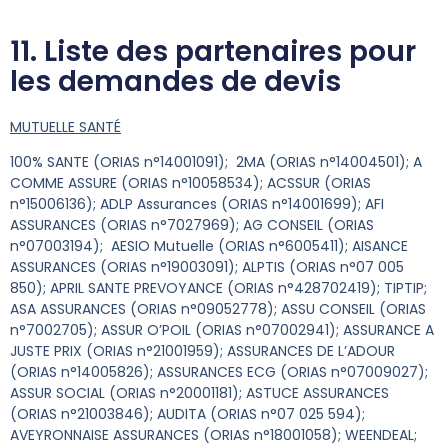
11. Liste des partenaires pour
les demandes de devis
MUTUELLE SANTÉ
100% SANTE (ORIAS n°14001091); 2MA (ORIAS n°14004501); A
COMME ASSURE (ORIAS n°10058534); ACSSUR (ORIAS
n°15006136); ADLP Assurances (ORIAS n°14001699); AFI
ASSURANCES (ORIAS n°7027969); AG CONSEIL (ORIAS
n°07003194); AESIO Mutuelle (ORIAS n°6005411); AISANCE
ASSURANCES (ORIAS n°19003091); ALPTIS (ORIAS n°07 005
850); APRIL SANTE PREVOYANCE (ORIAS n°428702419); TIPTIP;
ASA ASSURANCES (ORIAS n°09052778); ASSU CONSEIL (ORIAS
n°7002705); ASSUR O’POIL (ORIAS n°07002941); ASSURANCE A
JUSTE PRIX (ORIAS n°21001959); ASSURANCES DE L’ADOUR
(ORIAS n°14005826); ASSURANCES ECG (ORIAS n°07009027);
ASSUR SOCIAL (ORIAS n°20001181); ASTUCE ASSURANCES
(ORIAS n°21003846); AUDITA (ORIAS n°07 025 594);
AVEYRONNAISE ASSURANCES (ORIAS n°18001058); WEENDEAL;