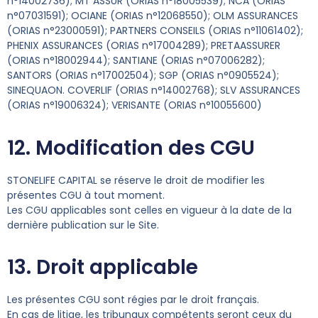
n°14002736); MT ASSUR (ORIAS n°18005539); NCA (ORIAS
n°07031591); OCIANE (ORIAS n°12068550); OLM ASSURANCES
(ORIAS n°23000591); PARTNERS CONSEILS (ORIAS n°11061402);
PHENIX ASSURANCES (ORIAS n°17004289); PRETAASSURER
(ORIAS n°18002944); SANTIANE (ORIAS n°07006282);
SANTORS (ORIAS n°17002504); SGP (ORIAS n°0905524);
SINEQUAON. COVERLIF (ORIAS n°14002768); SLV ASSURANCES
(ORIAS n°19006324); VERISANTE (ORIAS n°10055600)
12. Modification des CGU
STONELIFE CAPITAL se réserve le droit de modifier les
présentes CGU à tout moment.
Les CGU applicables sont celles en vigueur à la date de la
dernière publication sur le Site.
13. Droit applicable
Les présentes CGU sont régies par le droit français.
En cas de litige, les tribunaux compétents seront ceux du