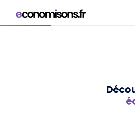
Décou
é